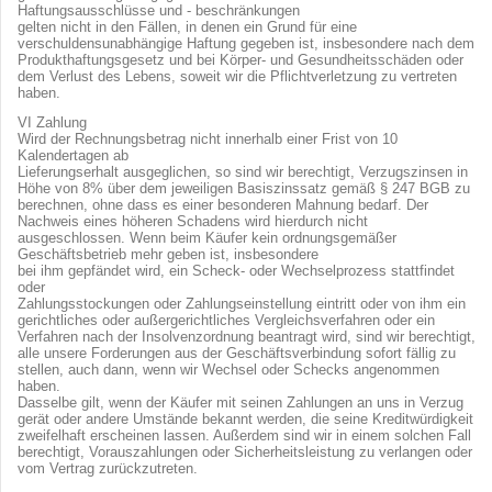
Haftungsausschlüsse und - beschränkungen
gelten nicht in den Fällen, in denen ein Grund für eine
verschuldensunabhängige Haftung gegeben ist, insbesondere nach dem
Produkthaftungsgesetz und bei Körper- und Gesundheitsschäden oder
dem Verlust des Lebens, soweit wir die Pflichtverletzung zu vertreten
haben.
VI Zahlung
Wird der Rechnungsbetrag nicht innerhalb einer Frist von 10
Kalendertagen ab
Lieferungserhalt ausgeglichen, so sind wir berechtigt, Verzugszinsen in
Höhe von 8% über dem jeweiligen Basiszinssatz gemäß § 247 BGB zu
berechnen, ohne dass es einer besonderen Mahnung bedarf. Der
Nachweis eines höheren Schadens wird hierdurch nicht
ausgeschlossen. Wenn beim Käufer kein ordnungsgemäßer
Geschäftsbetrieb mehr geben ist, insbesondere
bei ihm gepfändet wird, ein Scheck- oder Wechselprozess stattfindet
oder
Zahlungsstockungen oder Zahlungseinstellung eintritt oder von ihm ein
gerichtliches oder außergerichtliches Vergleichsverfahren oder ein
Verfahren nach der Insolvenzordnung beantragt wird, sind wir berechtigt,
alle unsere Forderungen aus der Geschäftsverbindung sofort fällig zu
stellen, auch dann, wenn wir Wechsel oder Schecks angenommen
haben.
Dasselbe gilt, wenn der Käufer mit seinen Zahlungen an uns in Verzug
gerät oder andere Umstände bekannt werden, die seine Kreditwürdigkeit
zweifelhaft erscheinen lassen. Außerdem sind wir in einem solchen Fall
berechtigt, Vorauszahlungen oder Sicherheitsleistung zu verlangen oder
vom Vertrag zurückzutreten.