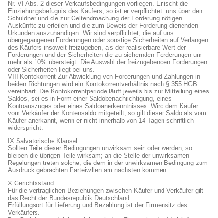
Nr. VI Abs. 2 dieser Verkaufsbedingungen vorliegen. Erlischt die
Einziehungsbefugnis des Käufers, so ist er verpflichtet, uns über den
Schuldner und die zur Geltendmachung der Forderung nötigen
Auskünfte zu erteilen und die zum Beweis der Forderung dienenden
Urkunden auszuhändigen. Wir sind verpflichtet, die auf uns
übergegangenen Forderungen oder sonstige Sicherheiten auf Verlangen
des Käufers insoweit freizugeben, als der realisierbare Wert der
Forderungen und der Sicherheiten die zu sichernden Forderungen um
mehr als 10% übersteigt. Die Auswahl der freizugebenden Forderungen
oder Sicherheiten liegt bei uns.
VIII Kontokorrent Zur Abwicklung von Forderungen und Zahlungen in
beiden Richtungen wird ein Kontokorrentverhältnis nach § 355 HGB
vereinbart. Die Kontokorrentperiode läuft jeweils bis zur Mitteilung eines
Saldos, sei es in Form einer Saldobenachrichtigung, eines
Kontoauszuges oder eines Saldoanerkenntnisses. Wird dem Käufer
vom Verkäufer der Kontensaldo mitgeteilt, so gilt dieser Saldo als vom
Käufer anerkannt, wenn er nicht innerhalb von 14 Tagen schriftlich
widerspricht.
IX Salvatorische Klausel
Sollten Teile dieser Bedingungen unwirksam sein oder werden, so
bleiben die übrigen Teile wirksam; an die Stelle der unwirksamen
Regelungen treten solche, die dem in der unwirksamen Bedingung zum
Ausdruck gebrachten Parteiwillen am nächsten kommen.
X Gerichtsstand
Für die vertraglichen Beziehungen zwischen Käufer und Verkäufer gilt
das Recht der Bundesrepublik Deutschland.
Erfüllungsort für Lieferung und Bezahlung ist der Firmensitz des
Verkäufers.