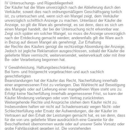
IV Untersuchungs- und Rügeobliegenheit
Der Käufer hat die Ware unverzüglich nach der Ablieferung durch den
Verkäufer, soweit dies nach ordnungsmäßigem Geschäftsgang tunlich
ist, zu untersuchen und, wenn sich ein Mangel zeigt, dem Verkäufer
unverzüglich schriftlich Anzeige zu machen. Unterlässt der Käufer die
Anzeige, so gilt die Ware als genehmigt, es sei denn, dass es sich um
einen Mangel handelt, der bei der Untersuchung nicht erkennbar war.
Zeigt sich später ein solcher Mangel, so muss die Anzeige unverzüglich
nach der Entdeckung gemacht werden; anderenfalls gilt die Ware auch
in Bezug auf diesen Mangel als genehmigt. Zur Erhaltung
der Rechte des Käufers genügt die rechtzeitige Absendung der Anzeige.
Jedoch ist jegliche Reklamation ausgeschlossen, sobald der Käufer die
gelieferte Ware vermischt, weiterversendet, weiterverkauft oder mit ihrer
Be- oder Verarbeitung begonnen hat.
V Gewährleistung, Haftungsbeschränkung
Bei form- und fristgerecht vorgebrachten und auch sachlich
gerechtfertigten
Beanstandungen hat der Käufer das Recht, Nacherfüllung innerhalb
einer angemessenen Frist zu verlangen. Das Wahlrecht auf Beseitigung
des Mangels oder auf Lieferung einer mangelfreien Ware steht uns zu.
Erfolgt keine Nacherfüllung innerhalb angemessener Frist, so kann der
Käufer Minderung verlangen oder vom Vertrag zurücktreten.
Weitergehende Rechte und Ansprüche stehen dem Käufer nicht zu.
Insbesondere haften wir nicht auf Schadensersatz wegen Nicht- oder
Schlechterfüllung oder Ersatz der Aufwendungen, die der Käufer im
Vertrauen auf den Erhalt der Leistungen gemacht hat, es sei denn, dass
für die von uns gelieferte Ware ausdrücklich eine Garantie für die
Beschaffenheit übernommen wurde oder auf unserer Seite Vorsatz oder
grobe Fahrlässigkeit gegeben ist. Die vorstehenden