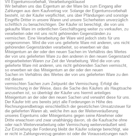
VII Eigentumsvorbehalt, Verarbeitungsklausel
Wir behalten uns das Eigentum an der Ware bis zum Eingang aller
Zahlungen aus dem Kaufvertrag vor. Solange der Eigentumsvorbehalt
besteht, ist der Käufer verpflichtet, uns über Pfändungen und sonstige
Eingriffe Dritter in unsere Waren und unsere Sicherheiten unverzüglich
schriftlich zu benachrichtigen. Der Käufer ist berechtigt, die von uns
gekaufte Ware im ordentlichen Geschäftsgang weiter zu verkaufen, zu
verarbeiten oder mit uns nicht gehörenden Gegenständen zu
vermischen. Eine Verarbeitung der Ware wird jedoch stets für uns
vorgenommen. Wird die von uns gelieferte Ware mit anderen, uns nicht
gehörenden Gegenständen verarbeitet, so erwerben wir das
Miteigentum an der oder den neuen Sachen im Verhältnis des Wertes
der von uns gelieferten Ware zu den anderen in den neuen Gegenstand
eingearbeiteten
Waren zur Zeit der Verarbeitung. Wird die von uns
gelieferte Ware mit anderen, uns nicht gehörenden Sachen vermischt,
so erwerben wir das Miteigentum an der oder den neuen
Sachen im Verhältnis des Wertes der von uns gelieferten Ware zu den
mit diesen
vermischten Sachen zum Zeitpunkt der Vermischung. Erfolgt die
Vermischung in der Weise, dass die Sache des Käufers als Hauptsache
anzusehen ist, so überträgt der Käufer uns hiermit anteiliges
Miteigentum an der oder den neuen Sachen und verwahrt diese für uns.
Der Käufer tritt uns bereits jetzt alle Forderungen in Höhe des
Rechnungsendbetrags einschließlich der gesetzlichen Umsatzsteuer für
die gelieferten Waren ab, welche ihm aus der Weiterveräußerung
unseres Eigentums oder Miteigentums gegen seine Abnehmer oder
Dritte erwachsen und zwar unabhängig davon, ob die Kaufsache ohne
oder nach Weiterverarbeitung oder Vermischung weiterveräußert wird.
Zur Einziehung der Forderung bleibt der Käufer solange berechtigt, wie
er nicht in Zahlungsverzug geraten ist oder die Voraussetzungen nach