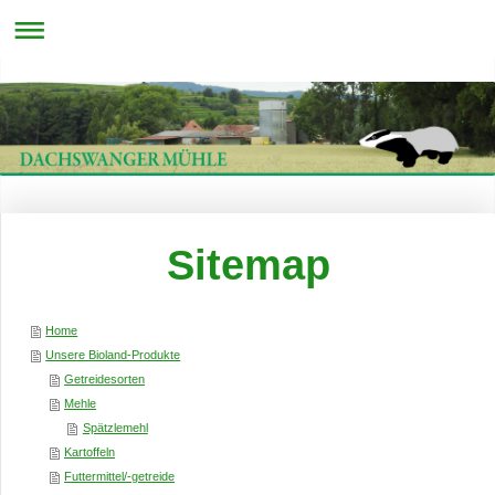
Sitemap
Home
Unsere Bioland-Produkte
Getreidesorten
Mehle
Spätzlemehl
Kartoffeln
Futtermittel/-getreide