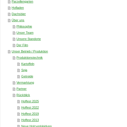
Parzellengarten
Hofladen
Dachsbier
Über uns
Philosophie
Unser Team
Unsere Standorte
Der Film
Unser Betrieb / Produktion
Produktionstechnik
Kartoffeln
Soja
Getreide
Vermarktung
Partner
Rückblick
Hoffest 2025
Hoffest 2022
Hoffest 2019
Hoffest 2013
Neue Holzverkleidung