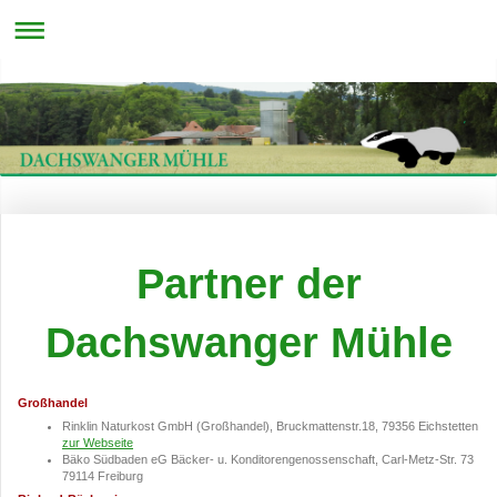
Partner der
Dachswanger Mühle
Großhandel
Rinklin Naturkost GmbH (Großhandel), Bruckmattenstr.18, 79356 Eichstetten
zur Webseite
Bäko Südbaden eG Bäcker- u. Konditorengenossenschaft, Carl-Metz-Str. 73
79114 Freiburg