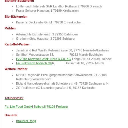
Bioland-Bäckereien
Löffler und Hinterseh GbR Landhof Rothaus 2 79206 Breisach
Franz Scherer Hauptstr. 1 79199 Kirchzarten
Bio-Bäckereien
Kaiser`s Backstube GmbH 79238 Ehrenkirchen_
Mühlen
Adlermühle Eichstetterstr. 3 79353 Bahlingen
Grethermühle, Hauptstr. 3 79295 Sulzburg
Kartoffel-Partner
Jannik und Rolf Wurth, Kehlerstrasse 30, 77743 Neuried-Altenheim
Schillhof, Weberstrasse 53, 79232 March-Buchheim
EZZ Bio Kartoffel GmbH Nord & Co. KG
Lange Str. 41 29439 Lüchow
Fa. Feldfrisch badisch Gb
R, Dreisamstr.16, 79232 March
Weitere Partner
REBIO Regionale Erzeugergemeinschaft Schwalbenstr. 21 72108
Rottenburg-Wendelsheim
Bioland Handelsgesellschaft
Schelztorstr. 49, 73728 Esslingen a. N
ZG Raiffeisen eG Lauterbergstraße 1-5, 79137 Karlsruhe
Tofuhersteller
Fa. Life Food GmbH Belbstr.8 79108 Freiburg
Brauerei
Brauerei Rogg